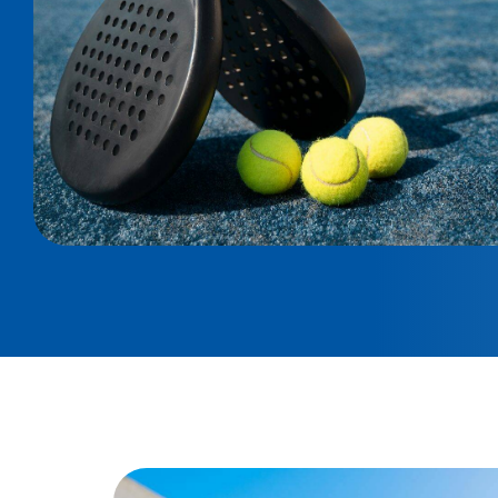
Especificaciones Técnicas
Double Corner Columns: 50 x 100 x 2,5 mm - B
Modular bolted system | Center Columns: 100 x 
4 m