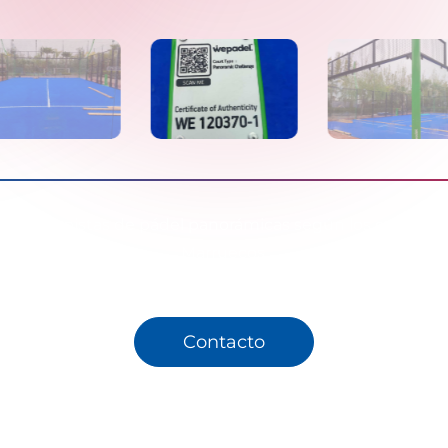
señó 2 pistas de pádel panorámicas según los estándar
Marruecos.
Contacto