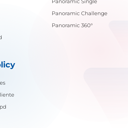
Panoramic Single
Panoramic Challenge
Panoramic 360°
d
licy
ies
liente
gpd