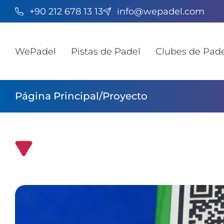
+90 212 678 13 13
info@wepadel.com
WePadel
Pistas de Padel
Clubes de Pade
Página Principal
/
Proyecto
Diseño de Pista de Pádel Panorámica de Marru