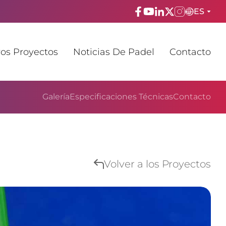
ES
ENGLISH
os Proyectos
Noticias De Padel
Contacto
TÜRKÇE
ESPAñOL
Galería
Especificaciones Técnicas
Contacto
FRANÇAIS
عربي
Русский
Volver a los Proyectos