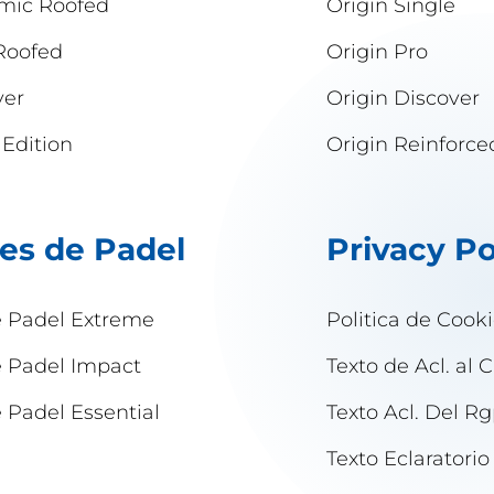
mic Roofed
Origin Single
Roofed
Origin Pro
ver
Origin Discover
 Edition
Origin Reinforce
es de Padel
Privacy Po
e Padel Extreme
Politica de Cook
e Padel Impact
Texto de Acl. al C
 Padel Essential
Texto Acl. Del R
Texto Eclaratorio