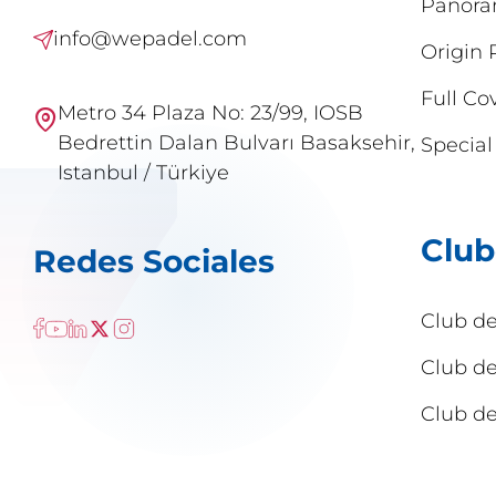
Panora
info@wepadel.com
Origin 
Full Co
Metro 34 Plaza No: 23/99, IOSB
Bedrettin Dalan Bulvarı Basaksehir,
Special
Istanbul / Türkiye
Club
Redes Sociales
Club d
Club d
Club de