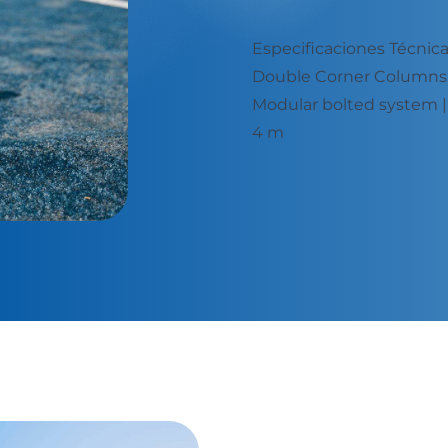
Especificaciones Téc
eams: 40 x 60 x 2,5 mm
Double Corner Colum
50 x 2,5 mm - Height: 3 -
Modular bolted syste
4 m