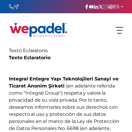
ES
ENGLISH
TÜRKÇE
Texto Eclaratorio
ESPAñOL
Texto Eclaratorio
FRANÇAIS
Integral Entegre Yapı Teknolojileri Sanayi ve
عربي
Ticaret Anonim Şirketi
(en adelante referida
como "İntegral Group") respeta y valora la
Русский
privacidad de su vida privada. Por lo tanto,
deseamos informarles sobre sus derechos con
respecto al uso y protección de sus datos
personales en el marco de la Ley de Protección
de Datos Personales No. 6698 (en adelante,