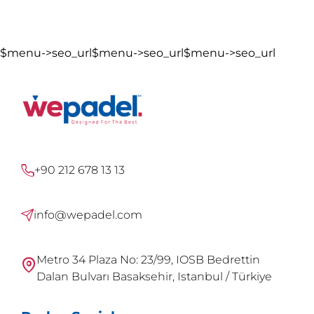
$menu->seo_url$menu->seo_url$menu->seo_url
+90 212 678 13 13
info@wepadel.com
Metro 34 Plaza No: 23/99, IOSB Bedrettin
Dalan Bulvarı Basaksehir, Istanbul / Türkiye