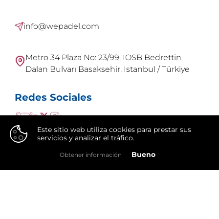
info@wepadel.com
Metro 34 Plaza No: 23/99, IOSB Bedrettin
Dalan Bulvarı Basaksehir, Istanbul / Türkiye
Redes Sociales
Este sitio web utiliza cookies para prestar sus
servicios y analizar el tráfico.
👍
Bueno
Obtener información
WePadel es una marca de
Integral Group