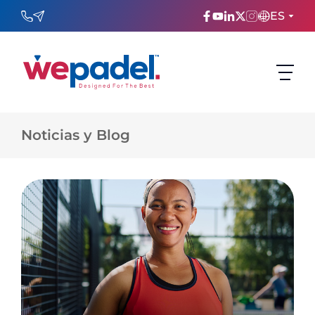
ES
ENGLISH
TÜRKÇE
Noticias y Blog
ESPAñOL
FRANÇAIS
عربي
Русский