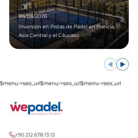
06/08/2026
Inversión en Pistas de Pádel en Francia,
Asia Central y el Cáucaso
$menu->seo_url$menu->seo_url$menu->seo_url
+90 212 678 13 13