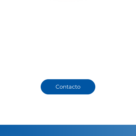
área de juego quedó mejor protegida frente a diferentes 
, creando una instalación deportiva que puede utilizars
más eficiente durante todo el año.
sos de cubierta y estructura de acero, la fuerza de ingenie
tras marcas, aportó una contribución significativa al p
ón de acero galvanizado, sistemas portantes duraderos y
ales de larga vida útil, el proyecto adquirió no solo una 
estética, sino también una sólida infraestructura técnica
Contacto