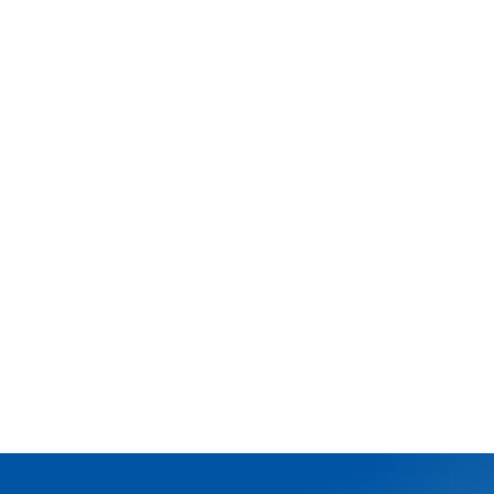
pista, el 
climáticas
En los proce
una de nues
construcci
estructur