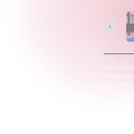
Se ha compl
de techo pa
estructura 
fue diseñ
Dentro d
instalaci
equipos ex