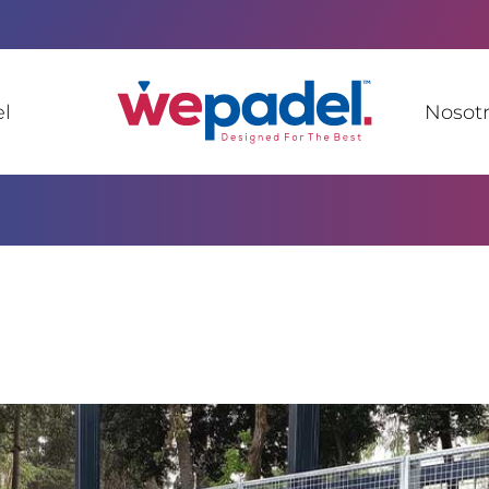
l
Nosotr
cho