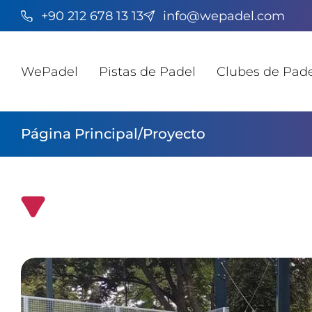
+90 212 678 13 13
info@wepadel.com
WePadel
Pistas de Padel
Clubes de Pade
Página Principal
/
Proyecto
KTSK Pista de Padel Origin Pro y Cubierta de Te