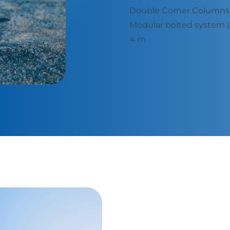
: 40 x 60 x 2,5 mm
Double Corner Columns: 
x 2,5 mm - Height: 3 -
Modular bolted system | 
4 m