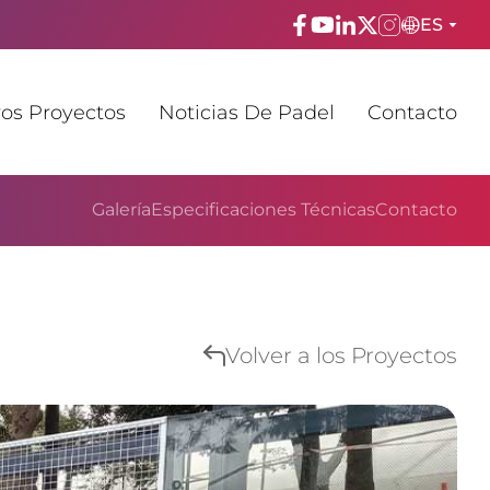
ES
ENGLISH
os Proyectos
Noticias De Padel
Contacto
TÜRKÇE
ESPAñOL
Galería
Especificaciones Técnicas
Contacto
FRANÇAIS
عربي
Русский
Volver a los Proyectos