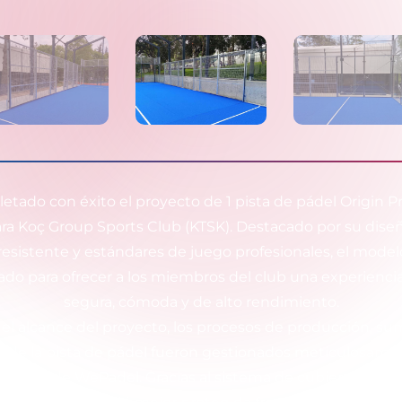
etado con éxito el proyecto de 1 pista de pádel Origin Pr
ra Koç Group Sports Club (KTSK). Destacado por su dis
resistente y estándares de juego profesionales, el model
ado para ofrecer a los miembros del club una experienci
segura, cómoda y de alto rendimiento.
el alcance del proyecto, los procesos de producción, sum
ón de la pista de pádel fueron gestionados meticulosamen
pertos de WePadel. Gracias al sistema de cubierta aplica