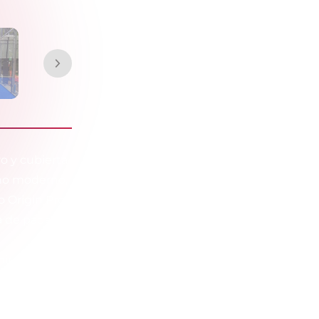
o y cubierta
eño moderno,
o Origin Pro
a de pádel
inistro e
te por los
do sobre la