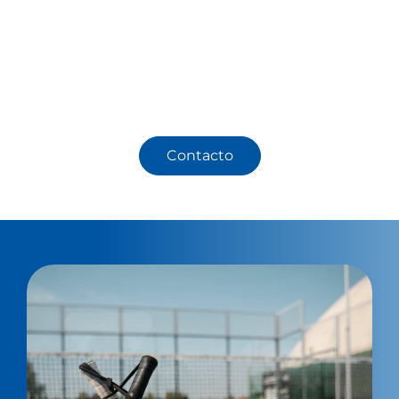
pádel para sus áreas comerciales, instalaciones
deportivas o proyectos de vida social, póngase
en contacto con WePadel y obtenga una oferta
gratuita para su proyecto.
Contacto