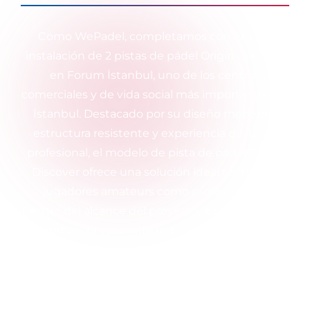
Como WePadel, completamos con éxito la
instalación de 2 pistas de pádel Origin Discover
en Forum İstanbul, uno de los centros
comerciales y de vida social más importantes de
İstanbul. Destacado por su diseño moderno,
estructura resistente y experiencia de juego
profesional, el modelo de pista de pádel Origin
Discover ofrece una solución ideal tanto para
jugadores amateurs como profesionales.
Dentro del alcance del proyecto, los procesos de
producción, suministro e instalación de las
pistas fueron gestionados cuidadosamente por
los equipos expertos de WePadel. Los postes de
acero y los postes de iluminación utilizados en
las pistas están fabricados con una estructura de