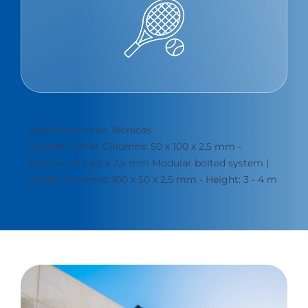
Especificaciones Técnicas
Double Corner Columns: 50 x 100 x 2,5 mm -
Beams: 40 x 60 x 2,5 mm Modular bolted system |
Center Columns: 100 x 50 x 2,5 mm - Height: 3 - 4 m