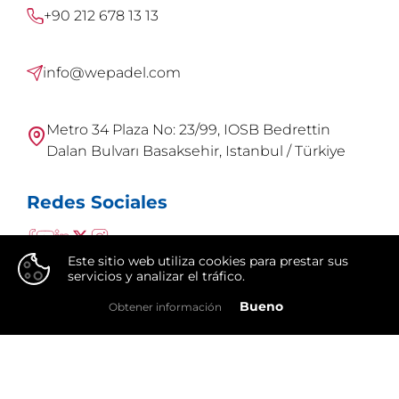
+90 212 678 13 13
info@wepadel.com
Metro 34 Plaza No: 23/99, IOSB Bedrettin
Dalan Bulvarı Basaksehir, Istanbul / Türkiye
Redes Sociales
Este sitio web utiliza cookies para prestar sus
servicios y analizar el tráfico.
👍
Bueno
Obtener información
WePadel es una marca de
Integral Group