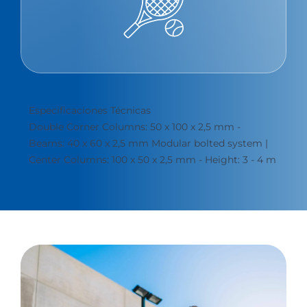
Especificaciones Técnicas
Double Corner Columns: 50 x 100 x 2,5 mm -
Beams: 40 x 60 x 2,5 mm Modular bolted system |
Center Columns: 100 x 50 x 2,5 mm - Height: 3 - 4 m