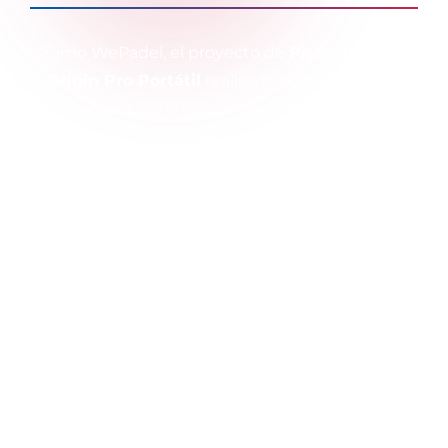
Como WePadel, el proyecto de
Pista de Pádel
Origin Pro Portátil
realizado para QNB Bank
representa una referencia importante que
demuestra nuestra experiencia en soluciones
deportivas flexibles e innovadoras. Diseñada
para uso corporativo, esta pista combina estética
y funcionalidad.
Gracias a su estructura portátil, Origin Pro
permite una instalación y desmontaje sencillos,
ofreciendo un uso rápido en diferentes
ubicaciones. Equipada con estructura de acero
resistente, paneles de vidrio templado y césped
profesional de pádel, garantiza un rendimiento
duradero y una experiencia de juego de alta
calidad.