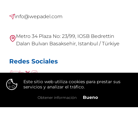
info@wepadel.com
Metro 34 Plaza No: 23/99, IOSB Bedrettin
Dalan Bulvarı Basaksehir, Istanbul / Türkiye
Redes Sociales
Este sitio web utiliza cookies para prestar sus
servicios y analizar el tráfico.
👍
Bueno
Obtener información
WePadel es una marca de
Integral Group