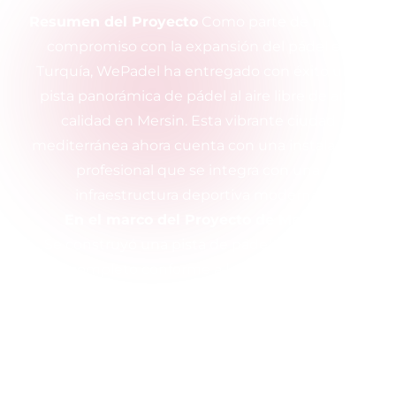
Resumen del Proyecto
Como parte de nuestro
compromiso con la expansión del pádel en
Turquía, WePadel ha entregado con éxito una
pista panorámica de pádel al aire libre de alta
calidad en Mersin. Esta vibrante ciudad
mediterránea ahora cuenta con una instalación
profesional que se integra con una
infraestructura deportiva moderna.
En el marco del Proyecto de Mersin:
Se construyó una pista de pádel de tamaño
completo conforme a los estándares
internacionales.
Se utilizó vidrio templado de 12 mm de espesor
y una estructura de acero galvanizado para
garantizar una larga vida útil.
Se instaló un sistema especial de redes con