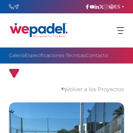
ES
ENGLISH
TÜRKÇE
Galería
Especificaciones Técnicas
Contacto
ESPAñOL
FRANÇAIS
Proyecto de Pista de Pádel de Mugla
عربي
Volver a los Proyectos
Русский