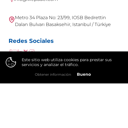
Metro 34 Plaza No: 23/99, IOSB Bedrettin
Dalan Bulvarı Basaksehir, Istanbul / Türkiye
Redes Sociales
Este sitio web utiliza cookies para prestar sus
servicios y analizar el tráfico.
👍
Bueno
Obtener información
WePadel es una marca de
Integral Group